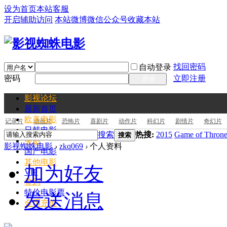
设为首页
本站客服
开启辅助访问
本站微博
微信公众号
收藏本站
找回密码
自动登录
密码
立即注册
登录
影视论坛
最新
首页
欧美电影
记录片
动画片
恐怖片
喜剧片
动作片
科幻片
剧情片
奇幻片
日韩电影
搜索
热搜:
2015
Game of Throne
搜索
美剧
影视蜘蛛电影
›
zkq069
›
个人资料
国产电影
其他电影
加为好友
VIP
签到
特价电影票
发送消息
金币充值