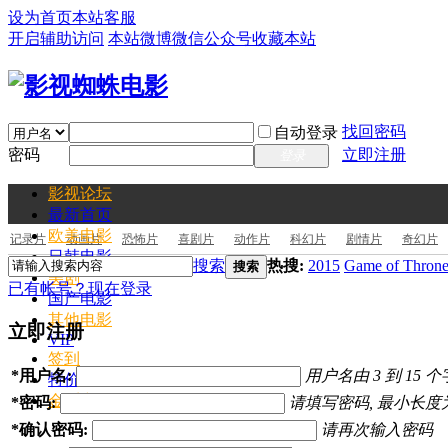
设为首页
本站客服
开启辅助访问
本站微博
微信公众号
收藏本站
找回密码
自动登录
密码
立即注册
登录
影视论坛
最新
首页
欧美电影
记录片
动画片
恐怖片
喜剧片
动作片
科幻片
剧情片
奇幻片
日韩电影
搜索
热搜:
2015
Game of Throne
搜索
美剧
已有帐号？现在登录
国产电影
其他电影
立即注册
VIP
签到
*
用户名:
用户名由 3 到 15 
特价电影票
金币充值
*
密码:
请填写密码, 最小长度为
*
确认密码:
请再次输入密码