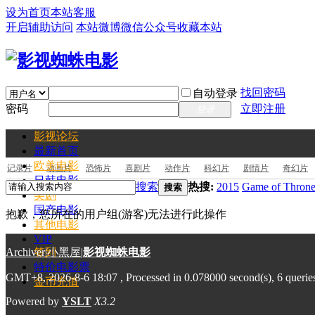
设为首页
本站客服
开启辅助访问
本站微博
微信公众号
收藏本站
找回密码
自动登录
密码
立即注册
登录
影视论坛
最新
首页
欧美电影
记录片
动画片
恐怖片
喜剧片
动作片
科幻片
剧情片
奇幻片
日韩电影
搜索
热搜:
2015
Game of Throne
搜索
美剧
国产电影
抱歉，您所在的用户组(游客)无法进行此操作
其他电影
VIP
Archiver
签到
|
小黑屋
|
影视蜘蛛电影
特价电影票
GMT+8, 2026-8-6 18:07
, Processed in 0.078000 second(s), 6 querie
金币充值
Powered by
YSLT
X3.2