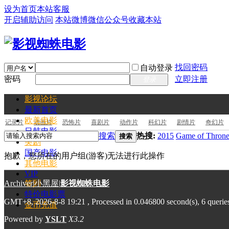
设为首页
本站客服
开启辅助访问
本站微博
微信公众号
收藏本站
找回密码
自动登录
密码
立即注册
登录
影视论坛
最新
首页
欧美电影
记录片
动画片
恐怖片
喜剧片
动作片
科幻片
剧情片
奇幻片
日韩电影
搜索
热搜:
2015
Game of Throne
搜索
美剧
国产电影
抱歉，您所在的用户组(游客)无法进行此操作
其他电影
VIP
Archiver
签到
|
小黑屋
|
影视蜘蛛电影
特价电影票
GMT+8, 2026-8-8 19:21
, Processed in 0.046800 second(s), 6 querie
金币充值
Powered by
YSLT
X3.2