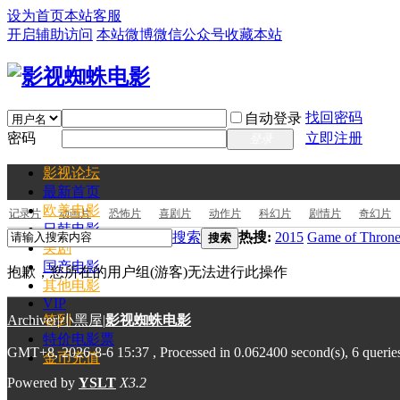
设为首页
本站客服
开启辅助访问
本站微博
微信公众号
收藏本站
找回密码
自动登录
密码
立即注册
登录
影视论坛
最新
首页
欧美电影
记录片
动画片
恐怖片
喜剧片
动作片
科幻片
剧情片
奇幻片
日韩电影
搜索
热搜:
2015
Game of Throne
搜索
美剧
国产电影
抱歉，您所在的用户组(游客)无法进行此操作
其他电影
VIP
Archiver
签到
|
小黑屋
|
影视蜘蛛电影
特价电影票
GMT+8, 2026-8-6 15:37
, Processed in 0.062400 second(s), 6 querie
金币充值
Powered by
YSLT
X3.2