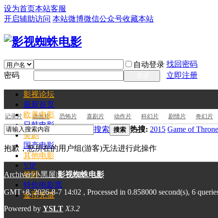
设为首页
本站客服
开启辅助访问
本站微博
微信公众号
收藏本站
找回密码
自动登录
密码
立即注册
登录
影视论坛
最新
首页
欧美电影
记录片
动画片
恐怖片
喜剧片
动作片
科幻片
剧情片
奇幻片
日韩电影
搜索
热搜:
2015
Game of Throne
搜索
美剧
国产电影
抱歉，您所在的用户组(游客)无法进行此操作
其他电影
VIP
Archiver
签到
|
小黑屋
|
影视蜘蛛电影
特价电影票
GMT+8, 2026-8-7 14:02
, Processed in 0.858000 second(s), 6 querie
金币充值
Powered by
YSLT
X3.2