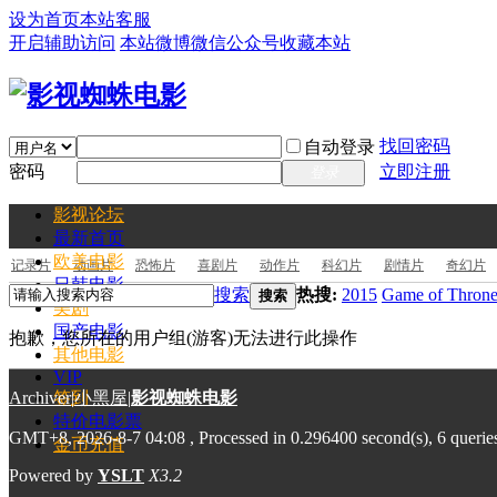
设为首页
本站客服
开启辅助访问
本站微博
微信公众号
收藏本站
找回密码
自动登录
密码
立即注册
登录
影视论坛
最新
首页
欧美电影
记录片
动画片
恐怖片
喜剧片
动作片
科幻片
剧情片
奇幻片
日韩电影
搜索
热搜:
2015
Game of Throne
搜索
美剧
国产电影
抱歉，您所在的用户组(游客)无法进行此操作
其他电影
VIP
Archiver
签到
|
小黑屋
|
影视蜘蛛电影
特价电影票
GMT+8, 2026-8-7 04:08
, Processed in 0.296400 second(s), 6 querie
金币充值
Powered by
YSLT
X3.2