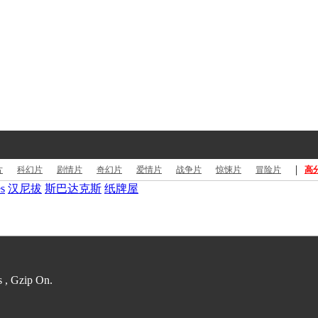
|
片
科幻片
剧情片
奇幻片
爱情片
战争片
惊悚片
冒险片
高
s
汉尼拔
斯巴达克斯
纸牌屋
s , Gzip On.