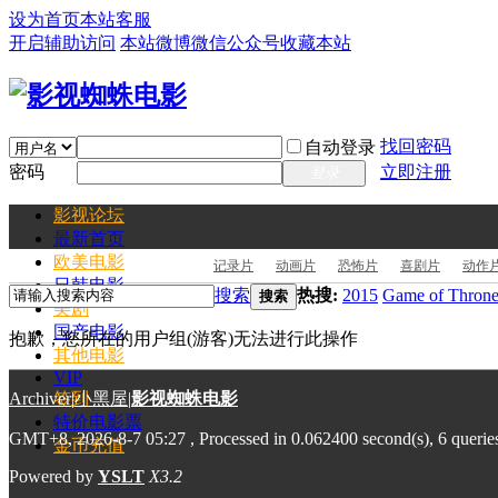
设为首页
本站客服
开启辅助访问
本站微博
微信公众号
收藏本站
找回密码
自动登录
密码
立即注册
登录
影视论坛
最新
首页
欧美电影
记录片
动画片
恐怖片
喜剧片
动作
日韩电影
搜索
热搜:
2015
Game of Throne
搜索
美剧
国产电影
抱歉，您所在的用户组(游客)无法进行此操作
其他电影
VIP
Archiver
签到
|
小黑屋
|
影视蜘蛛电影
特价电影票
GMT+8, 2026-8-7 05:27
, Processed in 0.062400 second(s), 6 querie
金币充值
Powered by
YSLT
X3.2