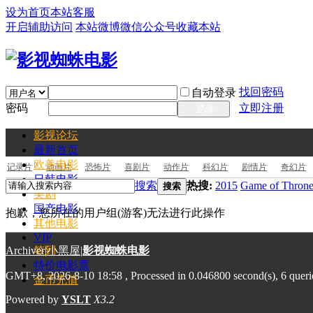
设为首页
本站客服
开启辅助访问
本站微博
微信公众号
收藏本站
找回密码
自动登录
密码
立即注册
登录
影视论坛
最新
首页
欧美电影
记录片
动画片
恐怖片
喜剧片
动作片
科幻片
剧情片
奇幻片
日韩电影
搜索
热搜:
2015
Game of Throne
搜索
美剧
国产电影
抱歉，您所在的用户组(游客)无法进行此操作
其他电影
VIP
Archiver
签到
|
小黑屋
|
影视蜘蛛电影
特价电影票
GMT+8, 2026-8-10 18:58
, Processed in 0.046800 second(s), 6 queri
金币充值
Powered by
YSLT
X3.2