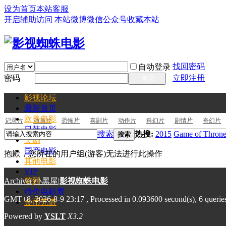
设为首页
本站客服
开启辅助访问
本站微博
微信公众号
收藏本站
找回密码
自动登录
密码
立即注册
登录
影视论坛
最新
首页
欧美电影
记录片
动画片
恐怖片
喜剧片
动作片
科幻片
剧情片
奇幻片
日韩电影
搜索
热搜:
2015
Game of Throne
搜索
美剧
国产电影
抱歉，您所在的用户组(游客)无法进行此操作
其他电影
VIP
Archiver
签到
|
小黑屋
|
影视蜘蛛电影
特价电影票
GMT+8, 2026-8-9 23:17
, Processed in 0.093600 second(s), 6 querie
金币充值
Powered by
YSLT
X3.2