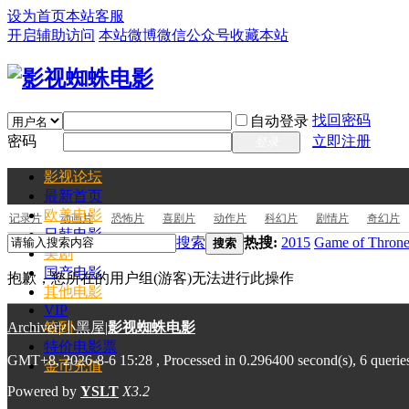
设为首页
本站客服
开启辅助访问
本站微博
微信公众号
收藏本站
找回密码
自动登录
密码
立即注册
登录
影视论坛
最新
首页
欧美电影
记录片
动画片
恐怖片
喜剧片
动作片
科幻片
剧情片
奇幻片
日韩电影
搜索
热搜:
2015
Game of Throne
搜索
美剧
国产电影
抱歉，您所在的用户组(游客)无法进行此操作
其他电影
VIP
Archiver
签到
|
小黑屋
|
影视蜘蛛电影
特价电影票
GMT+8, 2026-8-6 15:28
, Processed in 0.296400 second(s), 6 querie
金币充值
Powered by
YSLT
X3.2