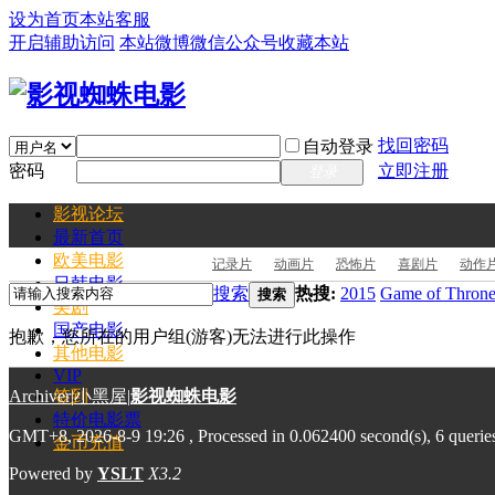
设为首页
本站客服
开启辅助访问
本站微博
微信公众号
收藏本站
找回密码
自动登录
密码
立即注册
登录
影视论坛
最新
首页
欧美电影
记录片
动画片
恐怖片
喜剧片
动作
日韩电影
搜索
热搜:
2015
Game of Throne
搜索
美剧
国产电影
抱歉，您所在的用户组(游客)无法进行此操作
其他电影
VIP
Archiver
签到
|
小黑屋
|
影视蜘蛛电影
特价电影票
GMT+8, 2026-8-9 19:26
, Processed in 0.062400 second(s), 6 querie
金币充值
Powered by
YSLT
X3.2