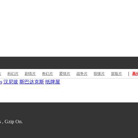
|
片
科幻片
剧情片
奇幻片
爱情片
战争片
惊悚片
冒险片
高
s
汉尼拔
斯巴达克斯
纸牌屋
s , Gzip On.